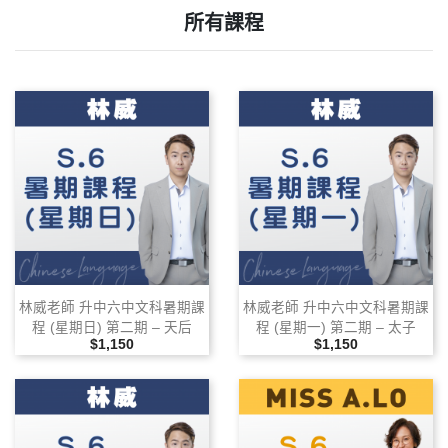
所有課程
林威老師 升中六中文科暑期課
林威老師 升中六中文科暑期課
程 (星期日) 第二期 – 天后
程 (星期一) 第二期 – 太子
售價
售價
$1,150
$1,150