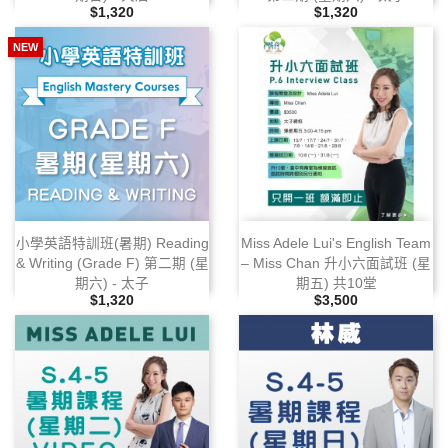
售價
售價
$1,320
$1,320
NEW
小學英語特訓班(暑期) Reading
Miss Adele Lui's English Team
& Writing (Grade F) 第二期 (星
– Miss Chan 升小六面試班 (星
期六) ‑ 太子
期五) 共10堂
售價
售價
$1,320
$3,500